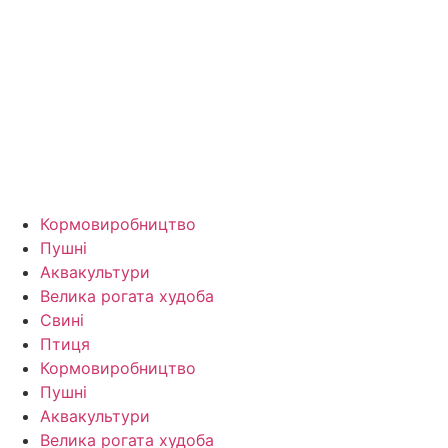
Кормо­виробництво
Пушні
Аквакультури
Велика рогата худоба
Свині
Птиця
Кормо­виробництво
Пушні
Аквакультури
Велика рогата худоба