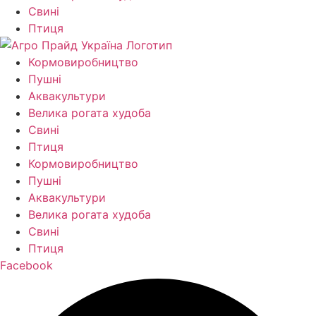
Свині
Птиця
Кормо­виробництво
Пушні
Аквакультури
Велика рогата худоба
Свині
Птиця
Кормо­виробництво
Пушні
Аквакультури
Велика рогата худоба
Свині
Птиця
Facebook