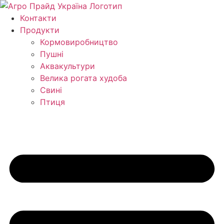
Перейти
до
Контакти
вмісту
Продукти
Кормо­виробництво
Пушні
Аквакультури
Велика рогата худоба
Свині
Птиця