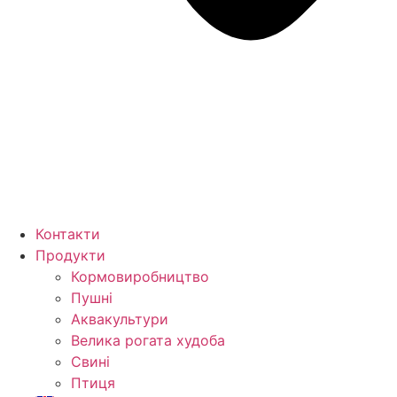
Контакти
Продукти
Кормо­виробництво
Пушні
Аквакультури
Велика рогата худоба
Свині
Птиця