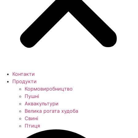
Контакти
Продукти
Кормо­виробництво
Пушні
Аквакультури
Велика рогата худоба
Свині
Птиця