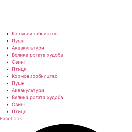
Кормо­виробництво
Пушні
Аквакультури
Велика рогата худоба
Свині
Птиця
Кормо­виробництво
Пушні
Аквакультури
Велика рогата худоба
Свині
Птиця
Facebook