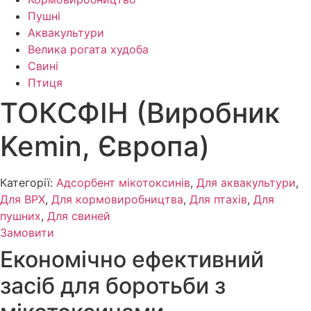
Пушні
Аквакультури
Велика рогата худоба
Свині
Птиця
ТОКСФІН (Виробник
Kemin, Європа)
Категорії:
Адсорбент мікотоксинів
,
Для аквакультури
,
Для ВРХ
,
Для кормовиробництва
,
Для птахів
,
Для
пушних
,
Для свиней
Замовити
Економічно ефективний
засіб для боротьби з