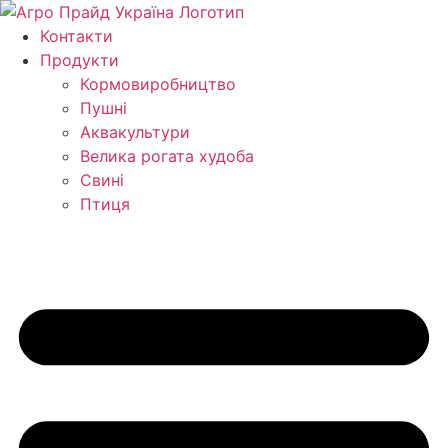
Перейти
до
Контакти
вмісту
Продукти
Кормо­виробництво
Пушні
Аквакультури
Велика рогата худоба
Свині
Птиця