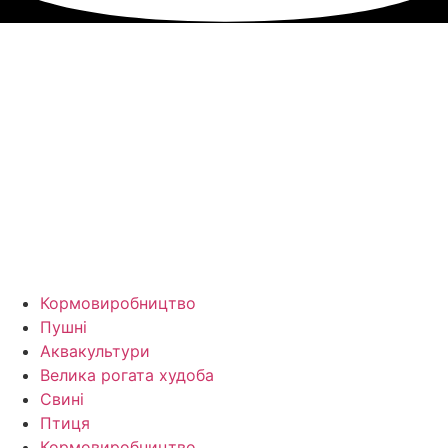
Кормо­виробництво
Пушні
Аквакультури
Велика рогата худоба
Свині
Птиця
Кормо­виробництво