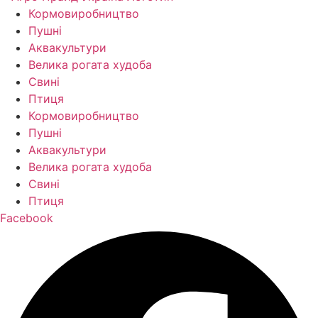
Кормо­виробництво
Пушні
Аквакультури
Велика рогата худоба
Свині
Птиця
Кормо­виробництво
Пушні
Аквакультури
Велика рогата худоба
Свині
Птиця
Facebook