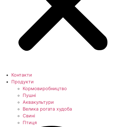
Контакти
Продукти
Кормо­виробництво
Пушні
Аквакультури
Велика рогата худоба
Свині
Птиця