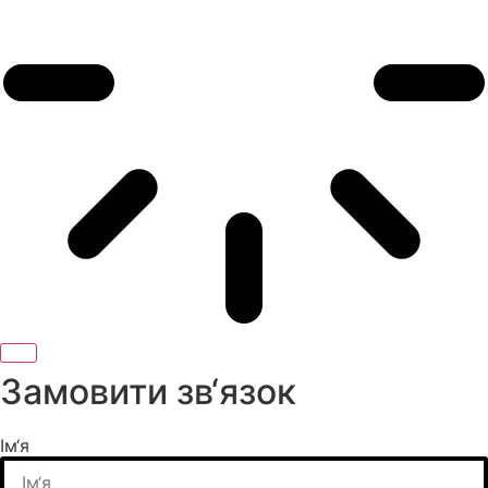
Замовити зв‘язок
Ім‘я