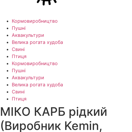
Кормо­виробництво
Пушні
Аквакультури
Велика рогата худоба
Свині
Птиця
Кормо­виробництво
Пушні
Аквакультури
Велика рогата худоба
Свині
Птиця
МІКО КАРБ рідкий
(Виробник Kemin,