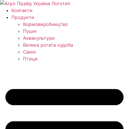
Перейти
до
Контакти
вмісту
Продукти
Кормо­виробництво
Пушні
Аквакультури
Велика рогата худоба
Свині
Птиця