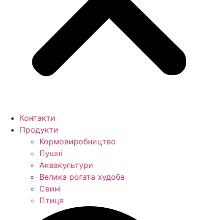
Контакти
Продукти
Кормо­виробництво
Пушні
Аквакультури
Велика рогата худоба
Свині
Птиця