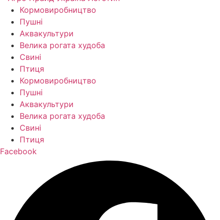
Кормо­виробництво
Пушні
Аквакультури
Велика рогата худоба
Свині
Птиця
Кормо­виробництво
Пушні
Аквакультури
Велика рогата худоба
Свині
Птиця
Facebook