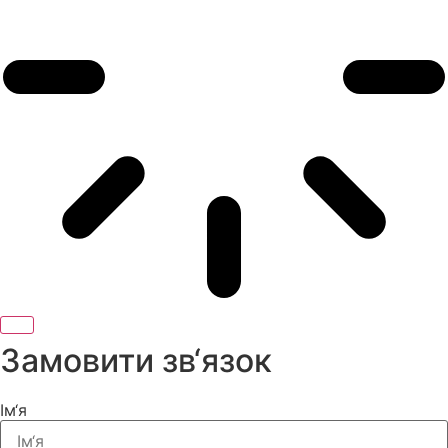
Замовити зв‘язок
Ім‘я