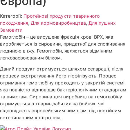
Європа)
Категорії:
Протеїнові продукти тваринного
походження
,
Для кормовиробництва
,
Для пушних
Замовити
Гемоглобін – це висушена фракція крові ВРХ, яка
виробляється із сировини, придатної для споживання
людиною в їжу. Гемоглобін, являється відмінним
легкозасвоюваним білком.
Даний продукт отримується шляхом сепарації, після
процесу екстрагування його ліофілізують. Процес
отримання гемоглобіну проходить у закритій системі,
яка повністю відповідає бактеріологічним стандартам
та вимогам. Сировина для виробництва гемоглобіну
отримується з тварин,забитих на бойнях, які
відповідають європейським вимогам, під постійним
ветеринарним контролем.