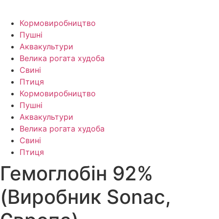
Кормо­виробництво
Пушні
Аквакультури
Велика рогата худоба
Свині
Птиця
Кормо­виробництво
Пушні
Аквакультури
Велика рогата худоба
Свині
Птиця
Гемоглобін 92%
(Виробник Sonac,